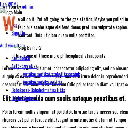
Use WPML
Written by
admin
W
e all do it. Put off going to the gas station. Maybe you pulled
Login
faucibus scelerisque eleifend donec pret ium vulputate sapien
Sign Up
habitant. Duis ut diam quam nulla porttitor.
Add your item
This is one of those more philosophical standpoints
Kezdőoldal
Autókozmetika
Lorem ipsum dolor sit amet, consectetur adipiscing elit, sed do eiusmo
Autókozmetikai szolgáltatásaink
aliquip ex ea commodo consequat. Duis aute irure dolor in reprehenderit 
Autókozmetika galéria
deserunt mollit anim id est laborum.Odio pellentesque diam volutpat
Babakocsi-Babaholmi tisztítás
Elit eget gravida cum sociis natoque penatibus et.
Elérhetőségeink
Porta lorem mollis aliquam ut porttitor. In vitae turpis massa sed el
rhoncus est pellentesque elit. Feugiat in ante metus dictum at tempor 
nam libero justo laoreet. Euismod elementum nisi quis eleifend quam ad