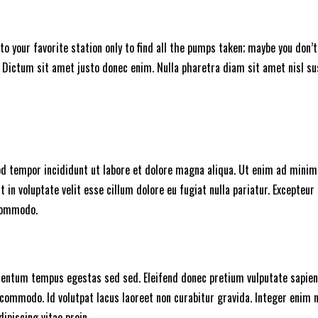
 into your favorite station only to find all the pumps taken; maybe you d
. Dictum sit amet justo donec enim. Nulla pharetra diam sit amet nisl su
d tempor incididunt ut labore et dolore magna aliqua. Ut enim ad minim v
in voluptate velit esse cillum dolore eu fugiat nulla pariatur. Excepteur 
 commodo.
ementum tempus egestas sed sed. Eleifend donec pretium vulputate sapien
commodo. Id volutpat lacus laoreet non curabitur gravida. Integer enim n
ipiscing vitae proin.