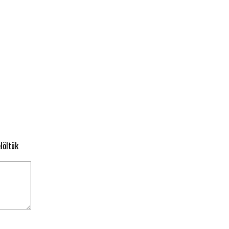
löltük