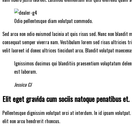
Odio pellentesque diam volutpat commodo.
Sed arcu non odio euismod lacinia at quis risus sed. Nunc non blandit m
consequat semper viverra nam. Vestibulum lorem sed risus ultricies tri
velit laoreet id donec ultrices tincidunt arcu. Blandit volutpat maecena
Ignissimos ducimus qui blanditiis praesentium voluptatum delenit
est laborum.
Jessica CJ
Elit eget gravida cum sociis natoque penatibus et.
Pellentesque dignissim volutpat orci at interdum. In id ipsum volutp
elit non arcu hendrerit rhoncus.