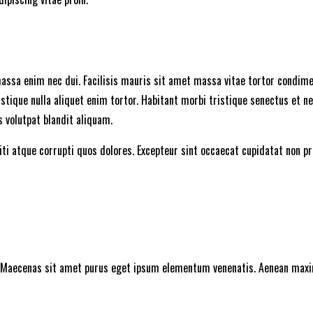
assa enim nec dui. Facilisis mauris sit amet massa vitae tortor condimen
stique nulla aliquet enim tortor. Habitant morbi tristique senectus et n
s volutpat blandit aliquam.
i atque corrupti quos dolores. Excepteur sint occaecat cupidatat non proi
at. Maecenas sit amet purus eget ipsum elementum venenatis. Aenean ma