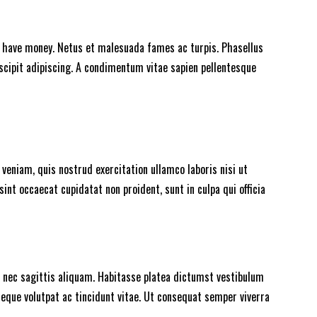
on’t have money. Netus et malesuada fames ac turpis. Phasellus
scipit adipiscing. A condimentum vitae sapien pellentesque
eniam, quis nostrud exercitation ullamco laboris nisi ut
sint occaecat cupidatat non proident, sunt in culpa qui officia
 nec sagittis aliquam. Habitasse platea dictumst vestibulum
eque volutpat ac tincidunt vitae. Ut consequat semper viverra