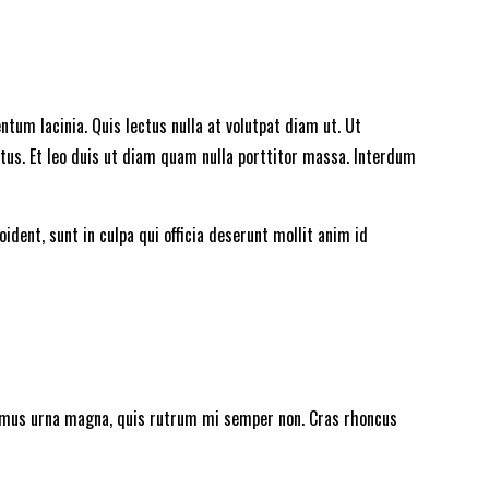
tum lacinia. Quis lectus nulla at volutpat diam ut. Ut
etus. Et leo duis ut diam quam nulla porttitor massa. Interdum
dent, sunt in culpa qui officia deserunt mollit anim id
ximus urna magna, quis rutrum mi semper non. Cras rhoncus