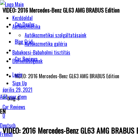
VIDEO: 2016 Mercedes-Benz GL63 AMG BRABUS Edition
Kezdőoldal
Car Dealer
Autókozmetika
Autókozmetikai szolgáltatásaink
Blog Grid
Autókozmetika galéria
Babakocsi-Babaholmi tisztítás
Car Reviews
Elérhetőségeink
Login
VIDEO: 2016 Mercedes-Benz GL63 AMG BRABUS Edition
Sign Up
április 29, 2021
Add your item
Car Reviews
EN
0
Deutsch
VIDEO: 2016 Mercedes-Benz GL63 AMG BRABUS E
French