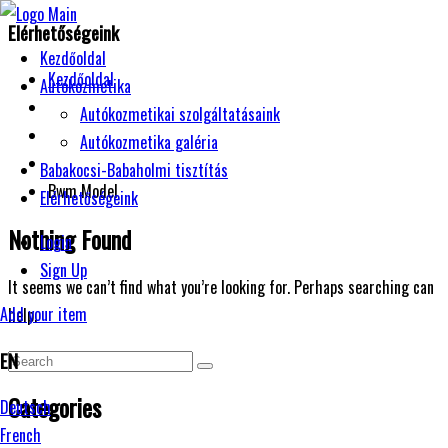
Elérhetőségeink
Kezdőoldal
Kezdőoldal
Autókozmetika
Autókozmetikai szolgáltatásaink
Autókozmetika galéria
Babakocsi-Babaholmi tisztítás
Bwm Model
Elérhetőségeink
Nothing Found
Login
Sign Up
It seems we can’t find what you’re looking for. Perhaps searching can
Add your item
help.
EN
Categories
Deutsch
French