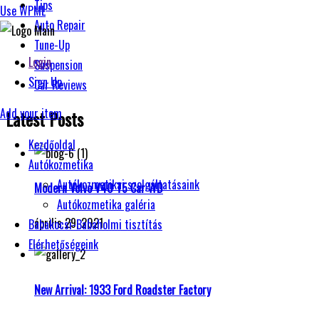
Tips
Use WPML
Auto Repair
Tune-Up
Login
Suspension
Sign Up
Car Reviews
Add your item
Latest Posts
Kezdőoldal
Autókozmetika
Autókozmetikai szolgáltatásaink
Modern Volvo V40 T5 Car WD
Autókozmetika galéria
április 29, 2021
Babakocsi-Babaholmi tisztítás
Elérhetőségeink
New Arrival: 1933 Ford Roadster Factory